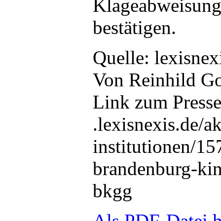
Klageabweisung 
bestätigen.
Quelle: lexisnex
Von Reinhild G
Link zum Press
.lexisnexis.de/ak
institutionen/15
brandenburg-kin
bkgg
Als PDF-Datei h