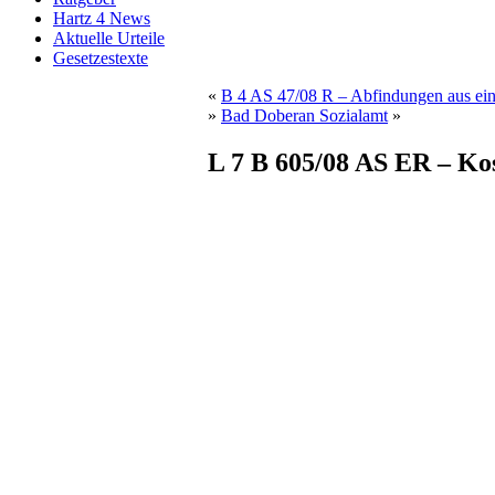
Hartz 4 News
Aktuelle Urteile
Gesetzestexte
«
B 4 AS 47/08 R – Abfindungen aus ein
»
Bad Doberan Sozialamt
»
L 7 B 605/08 AS ER – Ko