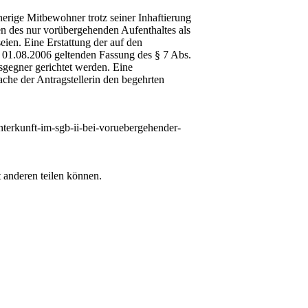
erige Mitbewohner trotz seiner Inhaftierung
gen des nur vorübergehenden Aufenthaltes als
ien. Eine Erstattung der auf den
em 01.08.2006 geltenden Fassung des § 7 Abs.
sgegner gerichtet werden. Eine
he der Antragstellerin den begehrten
nterkunft-im-sgb-ii-bei-voruebergehender-
 anderen teilen können.