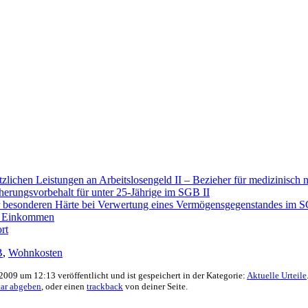
zlichen Leistungen an Arbeitslosengeld II – Bezieher für medizinis
rungsvorbehalt für unter 25-Jährige im SGB II
 besonderen Härte bei Verwertung eines Vermögensgegenstandes im S
st Einkommen
rt
B
,
Wohnkosten
009 um 12:13 veröffentlicht und ist gespeichert in der Kategorie:
Aktuelle Urteile
ar abgeben
, oder einen
trackback
von deiner Seite.