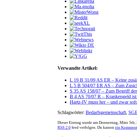
Verwandte Artikel:
L 19 B 31/09 AS ER – Keine zusät
L 5 B 504/07 ER AS – Zum Zusiche
S 35 AS 158/07 – Zum Begriff der
B 4 AS 70/07 R – Krankengeld i
Hartz-IV muss her – und zwar sofo
Schlagwörter:
Bedarfsgemeinschaft
,
SG
Dieser Eintrag wurde am Donnerstag, März 5th, 2
RSS 2.0
feed verfolgen. Du kannst
ein Komment