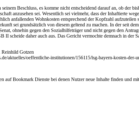
 seinem Beschluss, es komme nicht entscheidend darauf an, ob der bish
schaft anzusehen sei. Wesentlich sei vielmehr, dass der Inhaftierte we
hlich anfallenden Wohnkosten entsprechend der Kopfzahl aufzuteilen se
erkunft sei grundsätzlich von diesem geltend zu machen. In der seit d
Senat, ohnehin gegen den Sozialhilfeträger und nicht gegen den Antrag
II scheide daher auch aus. Das Gericht vermochte demnach in der Sac
n Reinhild Gotzen
de/aktuelles/oeffentliche-institutionen/156115/lsg-bayern-kosten-der-u
ken auf Bookmark Dienste bei denen Nutzer neue Inhalte finden und mit