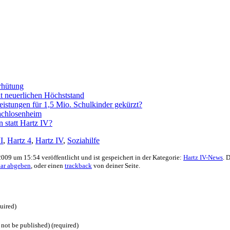
rhütung
t neuerlichen Höchststand
istungen für 1,5 Mio. Schulkinder gekürzt?
dachlosenheim
statt Hartz IV?
I
,
Hartz 4
,
Hartz IV
,
Soziahilfe
009 um 15:54 veröffentlicht und ist gespeichert in der Kategorie:
Hartz IV-News
. 
ar abgeben
, oder einen
trackback
von deiner Seite.
uired)
 not be published) (required)