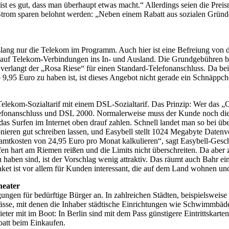
ist es gut, dass man überhaupt etwas macht.“ Allerdings seien die Preis
 Strom sparen belohnt werden: „Neben einem Rabatt aus sozialen Gründe
 bislang nur die Telekom im Programm. Auch hier ist eine Befreiung vo
auf Telekom-Verbindungen ins In- und Ausland. Die Grundgebühren ble
erlangt der „Rosa Riese“ für einen Standard-Telefonanschluss. Da bei
b 9,95 Euro zu haben ist, ist dieses Angebot nicht gerade ein Schnäppch
lekom-Sozialtarif mit einem DSL-Sozialtarif. Das Prinzip: Wer das „C
elefonanschluss und DSL 2000. Normalerweise muss der Kunde noch di
das Surfen im Internet oben drauf zahlen. Schnell landet man so bei üb
onieren gut schreiben lassen, und Easybell stellt 1024 Megabyte Daten
tkosten von 24,95 Euro pro Monat kalkulieren“, sagt Easybell-Geschäf
en hart am Riemen reißen und die Limits nicht überschreiten. Da aber 
u haben sind, ist der Vorschlag wenig attraktiv. Das räumt auch Bahr ein:
paket ist vor allem für Kunden interessant, die auf dem Land wohnen u
heater
gen für bedürftige Bürger an. In zahlreichen Städten, beispielsweis
lpässe, mit denen die Inhaber städtische Einrichtungen wie Schwimmbä
ter mit im Boot: In Berlin sind mit dem Pass günstigere Eintrittskarten
batt beim Einkaufen.