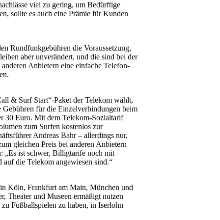
nachlässe viel zu gering, um Bedürftige
n, sollte es auch eine Prämie für Kunden
n den Rundfunkgebühren die Voraussetzung,
iben aber unverändert, und die sind bei der
 anderen Anbietern eine einfache Telefon-
en.
all & Surf Start“-Paket der Telekom wählt,
e Gebühren für die Einzelverbindungen beim
er 30 Euro. Mit dem Telekom-Sozialtarif
volumen zum Surfen kostenlos zur
tsführer Andreas Bahr – allerdings nur,
zum gleichen Preis bei anderen Anbietern
 „Es ist schwer, Billigtarife noch mit
nd auf die Telekom angewiesen sind.“
e in Köln, Frankfurt am Main, München und
der, Theater und Museen ermäßigt nutzen
 zu Fußballspielen zu haben, in Iserlohn