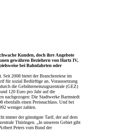
schwache Kunden, doch ihre Angebote
unen gewähren Beziehern von Hartz IV,
pielsweise bei Bahnfahrten oder
t. Seit 2008 bietet der Branchenriese im
if für sozial Bedürftige an. Voraussetzung
 durch die Gebühreneinzugszentrale (GEZ)
und 120 Euro pro Jahr auf die
ben nachgezogen: Die Stadtwerke Barmstedt
 ebenfalls einen Preisnachlass. Und bei
992 weniger zahlen.
cht immer der günstigste Tarif, der auf dem
entrale Thüringen. „In unserem Gebiet gibt
 Aribert Peters vom Bund der