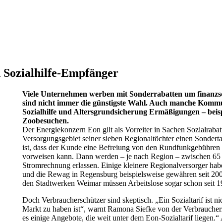
 Sozialhilfe-Empfänger
Viele Unternehmen werben mit Sonderrabatten um finanz
sind nicht immer die günstigste Wahl. Auch manche Komm
Sozialhilfe und Altersgrundsicherung Ermäßigungen – beis
Zoobesuchen.
Der Energiekonzern Eon gilt als Vorreiter in Sachen Sozialrabat
Versorgungsgebiet seiner sieben Regionaltöchter einen Sondertar
ist, dass der Kunde eine Befreiung von den Rundfunkgebühren
vorweisen kann. Dann werden – je nach Region – zwischen 65 
Stromrechnung erlassen. Einige kleinere Regionalversorger ha
und die Rewag in Regensburg beispielsweise gewähren seit 2008
den Stadtwerken Weimar müssen Arbeitslose sogar schon seit 1
Doch Verbraucherschützer sind skeptisch. „Ein Sozialtarif ist ni
Markt zu haben ist“, warnt Ramona Siefke von der Verbraucherz
es einige Angebote, die weit unter dem Eon-Sozialtarif liegen.“