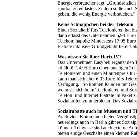
Energieverbraucher sagt: „Grundsätzlich 
spürbar zu entlasten. Zudem sollte auch
geben, die wenig Energie verbrauchen.“
Keine Schnäppchen bei der Telekom
Einen Sozialtarif fürs Telefonieren hat
dann erlässt das Unternehmen 6,94 Euro 
Telekom happig: Mindestens 17,95 Euro v
Flatrate inklusive Grundgebühr bereits a
Was wissen Sie über Hartz IV?
Das Unternehmen Easybell ergänzt den Te
erhält für 24,95 Euro einen analogen T
Telefonieren und einen Minutenpreis für 
kann man sich aber 6,93 Euro fürs Telef
Verfügung. „So können Kunden mit Gesam
wenn sie sich beim Telefonieren und Surf
Telefon- und Internet-Flatrate im Paket z
Sozialtarifen zu unterbieten. Das Sozial
Sozialrabatte auch im Museum und T
Auch viele Kommunen bieten Vergünstigun
neuerdings auch in Berlin gibt es Sozia
können. Teilweise sind auch externe Anbie
bieten einige Geschäfte einen kleinen Ra