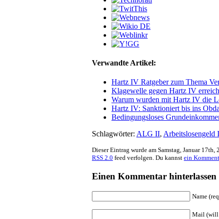
Verwandte Artikel:
Hartz IV Ratgeber zum Thema Ve
Klagewelle gegen Hartz IV erreich
Warum wurden mit Hartz IV die Le
Hartz IV: Sanktioniert bis ins Ob
Bedingungsloses Grundeinkommen 
Schlagwörter:
ALG II
,
Arbeitslosengeld I
Dieser Eintrag wurde am Samstag, Januar 17th, 2
RSS 2.0
feed verfolgen. Du kannst
ein Komment
Einen Kommentar hinterlassen
Name (req
Mail (will