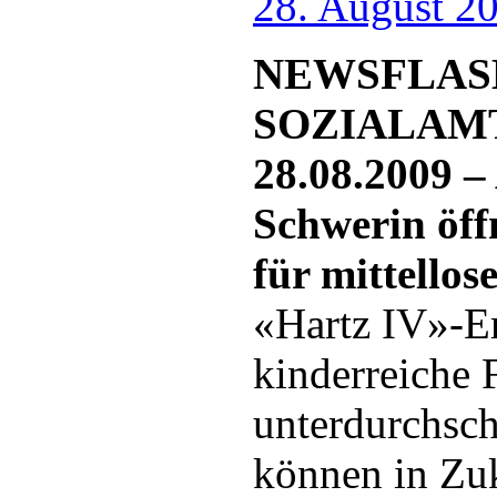
28. August 2
NEWSFLAS
SOZIALAM
28.08.2009 –
Schwerin öff
für mittellos
«Hartz IV»-E
kinderreiche 
unterdurchsc
können in Zuk