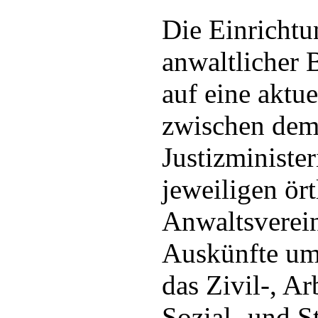
Die Einrichtu
anwaltlicher 
auf eine aktu
zwischen dem
Justizministe
jeweiligen ört
Anwaltsverei
Auskünfte umf
das Zivil-, Ar
Sozial- und S