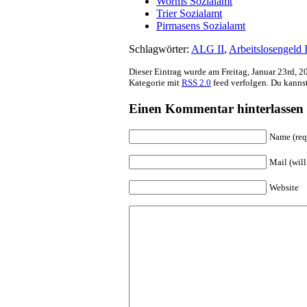
Worms Sozialamt
Trier Sozialamt
Pirmasens Sozialamt
Schlagwörter:
ALG II
,
Arbeitslosengeld I
Dieser Eintrag wurde am Freitag, Januar 23rd, 2
Kategorie mit
RSS 2.0
feed verfolgen. Du kanns
Einen Kommentar hinterlassen
Name (req
Mail (will
Website