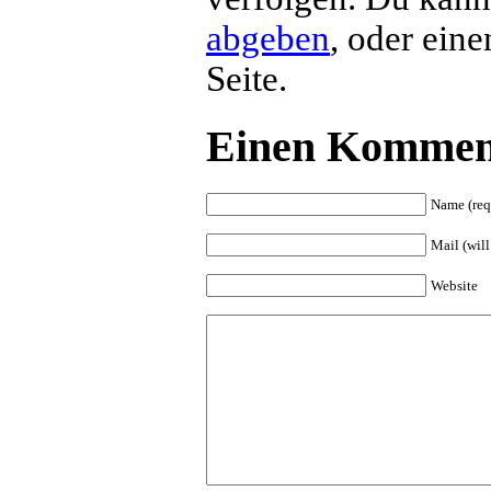
abgeben
, oder ein
Seite.
Einen Komment
Name (req
Mail (will
Website