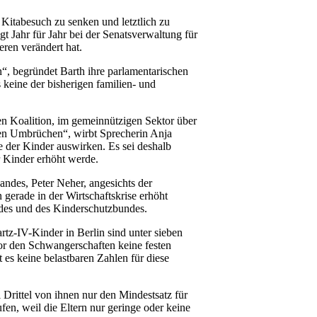
 Kitabesuch zu senken und letztlich zu
gt Jahr für Jahr bei der Senatsverwaltung für
ren verändert hat.
n“, begründet Barth ihre parlamentarischen
s keine der bisherigen familien- und
en Koalition, im gemeinnützigen Sektor über
ichen Umbrüchen“, wirbt Sprecherin Anja
e der Kinder auswirken. Es sei deshalb
r Kinder erhöht werde.
bandes, Peter Neher, angesichts der
gerade in der Wirtschaftskrise erhöht
andes und des Kinderschutzbundes.
rtz-IV-Kinder in Berlin sind unter sieben
vor den Schwangerschaften keine festen
 es keine belastbaren Zahlen für diese
 Drittel von ihnen nur den Mindestsatz für
en, weil die Eltern nur geringe oder keine