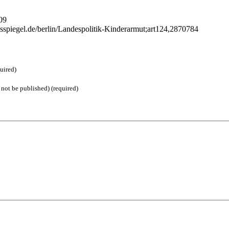
009
sspiegel.de/berlin/Landespolitik-Kinderarmut;art124,2870784
uired)
 not be published) (required)