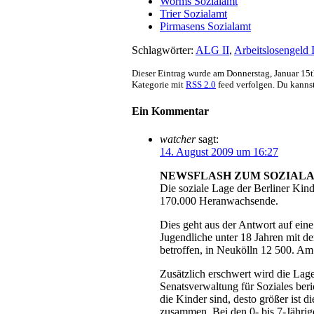
Worms Sozialamt
Trier Sozialamt
Pirmasens Sozialamt
Schlagwörter:
ALG II
,
Arbeitslosengeld I
Dieser Eintrag wurde am Donnerstag, Januar 15th
Kategorie mit
RSS 2.0
feed verfolgen. Du kanns
Ein Kommentar
watcher
sagt:
14. August 2009 um 16:27
NEWSFLASH ZUM SOZIALAMT NEU
Die soziale Lage der Berliner Kind
170.000 Heranwachsende.
Dies geht aus der Antwort auf ein
Jugendliche unter 18 Jahren mit de
betroffen, in Neukölln 12 500. Am 
Zusätzlich erschwert wird die Lage
Senatsverwaltung für Soziales beri
die Kinder sind, desto größer ist d
zusammen. Bei den 0- bis 7-Jährig