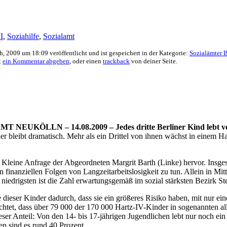
I
,
Soziahilfe
,
Sozialamt
, 2009 um 18:09 veröffentlicht und ist gespeichert in der Kategorie:
Sozialämter B
t
ein Kommentar abgeben
, oder einen
trackback
von deiner Seite.
KÖLLN – 14.08.2009 – Jedes dritte Berliner Kind lebt vo
er bleibt dramatisch. Mehr als ein Drittel von ihnen wächst in einem Ha
e Kleine Anfrage der Abgeordneten Margrit Barth (Linke) hervor. Insg
n finanziellen Folgen von Langzeitarbeitslosigkeit zu tun. Allein in M
niedrigsten ist die Zahl erwartungsgemäß im sozial stärksten Bezirk St
 dieser Kinder dadurch, dass sie ein größeres Risiko haben, mit nur e
chtet, dass über 79 000 der 170 000 Hartz-IV-Kinder in sogenannten all
ieser Anteil: Von den 14- bis 17-jährigen Jugendlichen lebt nur noch ei
en sind es rund 40 Prozent.