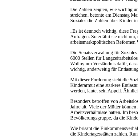
Die Zahlen zeigten, wie wichtig un
streichen, betonte am Dienstag Mari
Soziales die Zahlen über Kinder i
„Es ist dennoch wichtig, diese Fra
Anfragen. So erfährt sie nicht nur,
arbeitsmarktpolitischen Reformen
Die Senatsverwaltung für Soziales
6000 Stellen für Langzeitarbeitslo
Wollny um Verständnis dafür, dass 
wichtig, anderweitig für Entlastu
Mit dieser Forderung steht die Sozi
Kinderarmut eine stärkere Entlastu
werden, lautet sein Appell. Ähnli
Besonders betroffen von Arbeitslos
Jahre alt. Viele der Mütter können
Arbeitsverhältnisse hatten. Im bes
Bevölkerungsgruppe, da die Kinder
Wie brisant die Einkommensverhältn
die Kindertagesstätten zahlen. Ru