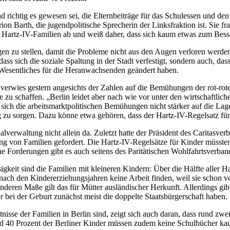
d richtig es gewesen sei, die Elternbeiträge für das Schulessen und den
on Barth, die jugendpolitische Sprecherin der Linksfraktion ist. Sie fra
n Hartz-IV-Familien ab und weiß daher, dass sich kaum etwas zum Besse
gen zu stellen, damit die Probleme nicht aus den Augen verloren werde
 dass sich die soziale Spaltung in der Stadt verfestigt, sondern auch, das
 Wesentliches für die Heranwachsenden geändert haben.
 verwies gestern angesichts der Zahlen auf die Bemühungen der rot-rot
se zu schaffen. „Berlin leidet aber nach wie vor unter den wirtschaftl
sich die arbeitsmarktpolitischen Bemühungen nicht stärker auf die Lag
ng zu sorgen. Dazu könne etwa gehören, dass der Hartz-IV-Regelsatz fü
alverwaltung nicht allein da. Zuletzt hatte der Präsident des Caritasver
ng von Familien gefordert. Die Hartz-IV-Regelsätze für Kinder müssten 
che Forderungen gibt es auch seitens des Paritätischen Wohlfahrtsverb
igkeit sind die Familien mit kleineren Kindern: Über die Hälfte aller Ha
 nach den Kindererziehungsjahren keine Arbeit finden, weil sie schon 
onderen Maße gilt das für Mütter ausländischer Herkunft. Allerdings gibt
 bei der Geburt zunächst meist die doppelte Staatsbürgerschaft haben.
isse der Familien in Berlin sind, zeigt sich auch daran, dass rund zwei
nd 40 Prozent der Berliner Kinder müssen zudem keine Schulbücher kauf