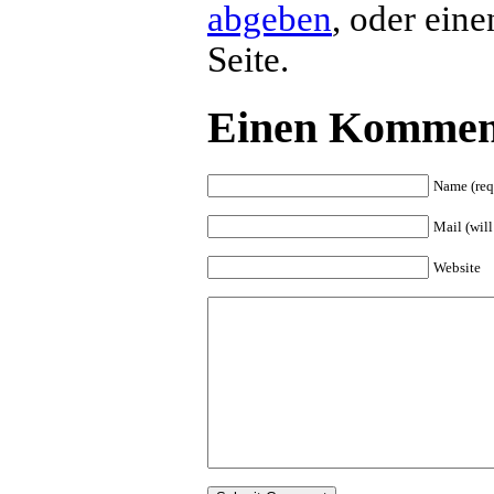
abgeben
, oder ein
Seite.
Einen Komment
Name (req
Mail (will
Website