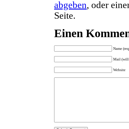
abgeben
, oder ein
Seite.
Einen Komment
Name (req
Mail (will
Website