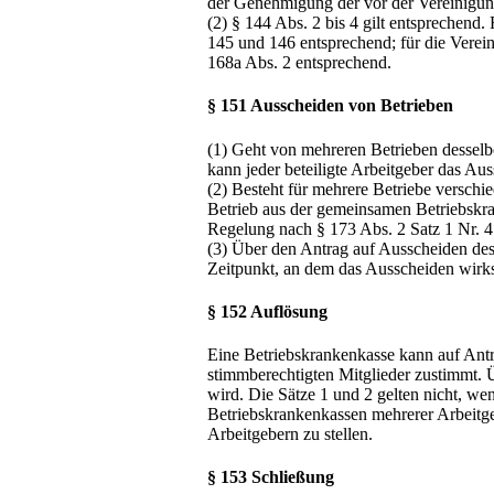
der Genehmigung der vor der Vereinigun
(2) § 144 Abs. 2 bis 4 gilt entsprechend
145 und 146 entsprechend; für die Verei
168a Abs. 2 entsprechend.
§ 151 Ausscheiden von Betrieben
(1) Geht von mehreren Betrieben desselbe
kann jeder beteiligte Arbeitgeber das A
(2) Besteht für mehrere Betriebe verschi
Betrieb aus der gemeinsamen Betriebskra
Regelung nach § 173 Abs. 2 Satz 1 Nr. 4 
(3) Über den Antrag auf Ausscheiden des
Zeitpunkt, an dem das Ausscheiden wirk
§ 152 Auflösung
Eine Betriebskrankenkasse kann auf Antra
stimmberechtigten Mitglieder zustimmt. 
wird. Die Sätze 1 und 2 gelten nicht, we
Betriebskrankenkassen mehrerer Arbeitgeb
Arbeitgebern zu stellen.
§ 153 Schließung