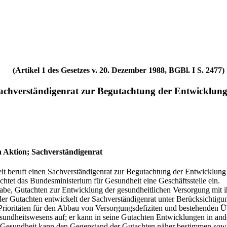
(Artikel 1 des Gesetzes v. 20. Dezember 1988, BGBl. I S. 2477)
Sachverständigenrat zur Begutachtung der Entwicklun
n Aktion; Sachverständigenrat
it beruft einen Sachverständigenrat zur Begutachtung der Entwicklun
ichtet das Bundesministerium für Gesundheit eine Geschäftsstelle ein.
gabe, Gutachten zur Entwicklung der gesundheitlichen Versorgung mit i
er Gutachten entwickelt der Sachverständigenrat unter Berücksichtig
 Prioritäten für den Abbau von Versorgungsdefiziten und bestehenden 
undheitswesens auf; er kann in seine Gutachten Entwicklungen in and
 Gesundheit kann den Gegenstand der Gutachten näher bestimmen sowi