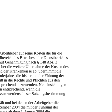
rbeitgeber auf seine Kosten die für die
lbereich des Betriebes oder Dienstbetriebes
g auf Genehmigung nach § 148 Abs. 3
tgeber die weitere Übernahme der Kosten des
and der Krankenkasse ab, übernimmt die
derjahres die bisher mit der Führung der
t in die Rechte und Pflichten aus den
ntsprechend anzuwenden. Neueinstellungen
en entsprechend, wenn die
Wirksamwerdens dieser Satzungsbestimmung
ält und bei denen der Arbeitgeber die
ezember 2004 die mit der Führung der
nimmt ab dem 1. Januar 2004 die