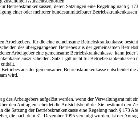
g zuständigen Aufsichtsbehörden.
. Für Betriebskrankenkassen, deren Satzungen eine Regelung nach § 173 
nigung einer oder mehrerer bundesunmittelbarer Betriebskrankenkassen 
n Arbeitgebers, für die eine gemeinsame Betriebskrankenkasse besteht,
usscheiden des übergegangenen Betriebes aus der gemeinsamen Betrieb
edener Arbeitgeber eine gemeinsame Betriebskrankenkasse, kann jeder b
nkenkasse auszuscheiden. Satz 1 gilt nicht für Betriebskrankenkassen 
enthält.
 Betriebes aus der gemeinsamen Betriebskrankenkasse entscheidet die 
sam wird.
g des Arbeitgebers aufgelöst werden, wenn der Verwaltungsrat mit eine
Über den Antrag entscheidet die Aufsichtsbehörde. Sie bestimmt den Z
nn die Satzung der Betriebskrankenkasse eine Regelung nach § 173 Abs.
er, die nach dem 31. Dezember 1995 vereinigt wurden, ist der Antrag n