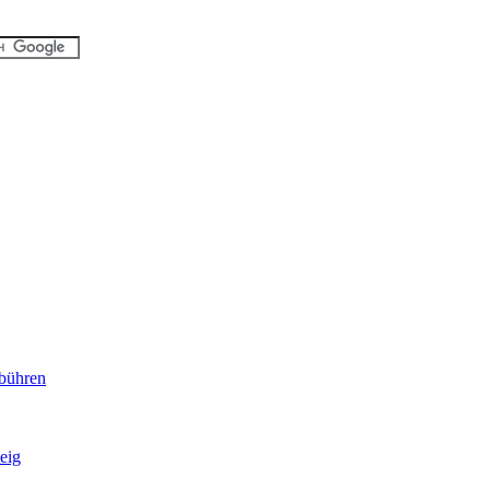
bühren
eig